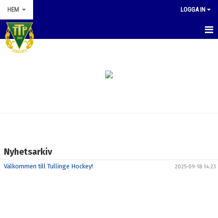
HEM
LOGGA IN
HEM
NYHETER
OM KLUBBEN
KONTAKT
KALENDER
Nyhetsarkiv
DOKUMENT
Välkommen till Tullinge Hockey!
2025-09-18 14:23
STYRELSEN
MATCHER