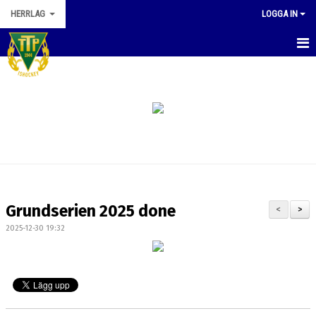
HERRLAG
LOGGA IN
HEM
NYHETER
KALENDER
MATCHER
TRUPPEN
Grundserien 2025 done
<
>
BILDGALLERI
2025-12-30 19:32
DOKUMENT
KONTAKT