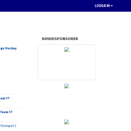
LOGGA IN
HUVUDSPONSORER
nge Hockey
eam 17
 Team 17
 Poolspel 2