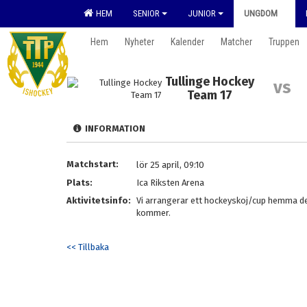
HEM
SENIOR
JUNIOR
UNGDOM
Hem
Nyheter
Kalender
Matcher
Truppen
Tullinge Hockey
vs
Team 17
INFORMATION
Matchstart:
lör 25 april, 09:10
Plats:
Ica Riksten Arena
Aktivitetsinfo:
Vi arrangerar ett hockeyskoj/cup hemma de
kommer.
<< Tillbaka