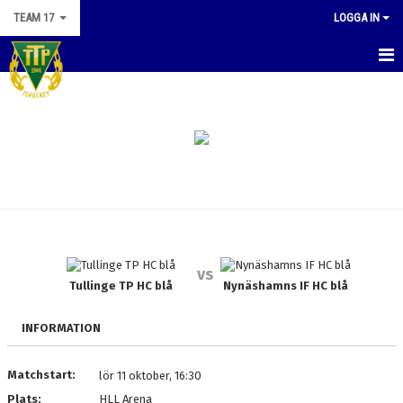
TEAM 17
LOGGA IN
HEM
NYHETER
KALENDER
MATCHER
TRUPPEN
vs
BILDGALLERI
Tullinge TP HC blå
Nynäshamns IF HC blå
DOKUMENT
INFORMATION
KONTAKT
Matchstart:
lör 11 oktober, 16:30
Plats:
HLL Arena