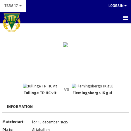
TEAM 17
LOGGA IN
HEM
NYHETER
KALENDER
MATCHER
TRUPPEN
vs
BILDGALLERI
Tullinge TP HC vit
Flemingsbergs IK gul
DOKUMENT
INFORMATION
KONTAKT
Matchstart:
lör 13 december, 16:15
Plats:
Ältahallen