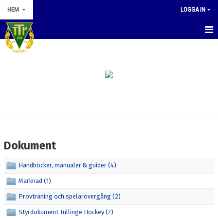
HEM
LOGGA IN
HEM
NYHETER
OM KLUBBEN
KONTAKT
KALENDER
Dokument
DOKUMENT
Handböcker, manualer & guider (4)
STYRELSEN
Marknad (1)
Provträning och spelarövergång (2)
MATCHER
Styrdokument Tullinge Hockey (7)